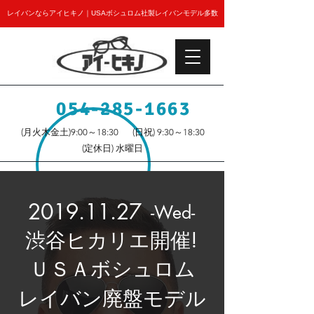
レイバンならアイヒキノ｜USAボシュロム社製レイバンモデル多数
054-285-1663
(月火木金土)9:00～18:30
(日祝) 9:30～18:30
(定休日) 水曜日
2019.11.27
-Wed-
渋谷ヒカリエ開催!
​ＵＳＡボシュロム
レイバン廃盤モデル