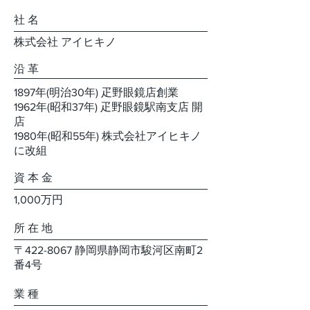
社 名
株式会社 アイヒキノ
沿 革
1897年(明治30年) 疋野眼鏡店創業
1962年(昭和37年) 疋野眼鏡駅南支店 開
店
1980年(昭和55年) 株式会社アイヒキノ
に改組
資 本 金
1,000万円
所 在 地
〒422-8067 静岡県静岡市駿河区南町2
番4号
業 種