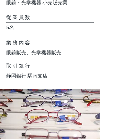
眼鏡・光学機器 小売販売業
従 業 員 数
5名
業 務 内 容
眼鏡販売、光学機器販売
取 引 銀 行
静岡銀行 駅南支店