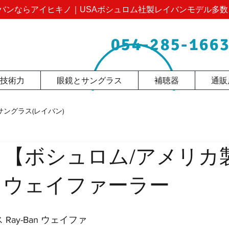
バンならアイヒキノ｜USAボシュロム社製レイバンモデル多数
054-285-166
技術力
眼鏡とサングラス
補聴器
通販
サングラス(レイバン)
 【ボシュロム/アメリカ
】ウェイファーラー