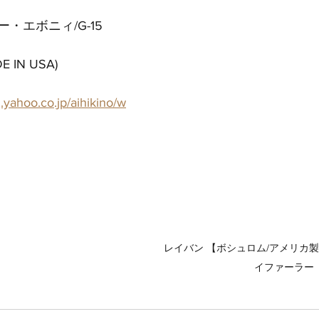
・エボニィ/G-15
IN USA) 
g.yahoo.co.jp/aihikino/w
レイバン 【ボシュロム/アメリカ製
イファーラー