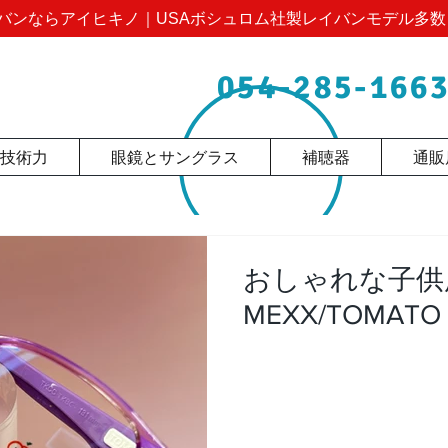
バンならアイヒキノ｜USAボシュロム社製レイバンモデル多数
054-285-166
技術力
眼鏡とサングラス
補聴器
通販
おしゃれな子供
MEXX/TOMATO 