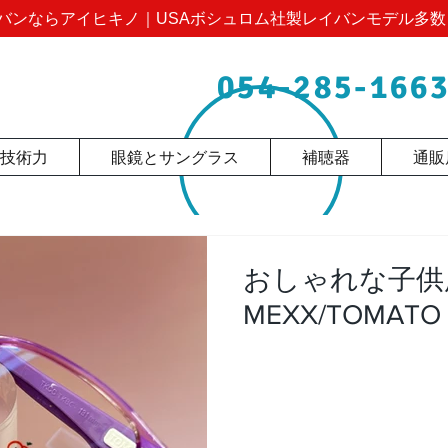
バンならアイヒキノ｜USAボシュロム社製レイバンモデル多数
054-285-166
技術力
眼鏡とサングラス
補聴器
通販
おしゃれな子供
MEXX/TOMATO 